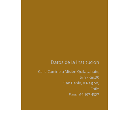
Datos de la Institución
Calle Camino a Misión Quilacahuín,
S/n - Km.30
San Pablo, X Región,
Chile
Fono: 64 197 4327